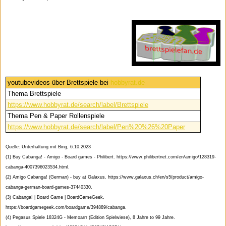
youtubevideos über Brettspiele bei
hobbyrat.de
Thema Brettspiele
https://www.hobbyrat.de/search/label/Brettspiele
Thema Pen & Paper Rollenspiele
https://www.hobbyrat.de/search/label/Pen%20%26%20Paper
Quelle: Unterhaltung mit Bing, 6.10.2023
(1) Buy Cabanga! - Amigo - Board games - Philibert. https://www.philibertnet.com/en/amigo/128319-
cabanga-4007396023534.html.
(2) Amigo Cabanga! (German) - buy at Galaxus. https://www.galaxus.ch/en/s5/product/amigo-
cabanga-german-board-games-37440330.
(3) Cabanga! | Board Game | BoardGameGeek.
https://boardgamegeek.com/boardgame/394889/cabanga.
(4) Pegasus Spiele 18324G - Memoarrr (Edition Spielwiese), 8 Jahre to 99 Jahre.